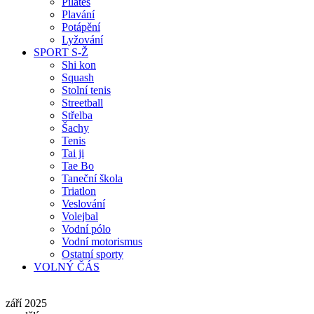
Pilates
Plavání
Potápění
Lyžování
SPORT S-Ž
Shi kon
Squash
Stolní tenis
Streetball
Střelba
Šachy
Tenis
Tai ji
Tae Bo
Taneční škola
Triatlon
Veslování
Volejbal
Vodní pólo
Vodní motorismus
Ostatní sporty
VOLNÝ ČÁS
září 2025