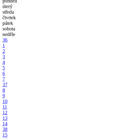
pondělí
úterý
středa
čtvrtek
pátek
sobota
neděle
36
1
2
3
4
5
6
7
37
8
9
10
11
12
13
14
38
15