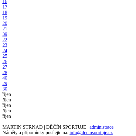
16
17
18
19
20
21
39
22
23
24
25
26
27
28
40
29
30
říjen
říjen
říjen
říjen
říjen
MARTIN STRNAD | DĚČÍN SPORTUJE |
administrace
Náměty a přípomínky posílejte na:
info@decinsportuje.cz