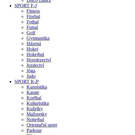
Disco Dance
SPORT F-J
Fitness
Florbal
Fotbal
Futsal
Golf
Gymnastika
Házená
Hokej
Hokejbal
Horolezectví
Jezdectví
Jóga
Judo
SPORT K-P
Kanoistika
Karate
Korfbal
Kulturistika
Kuželky
Mažoretky
Nohejbal
Orientační sport
Parkour