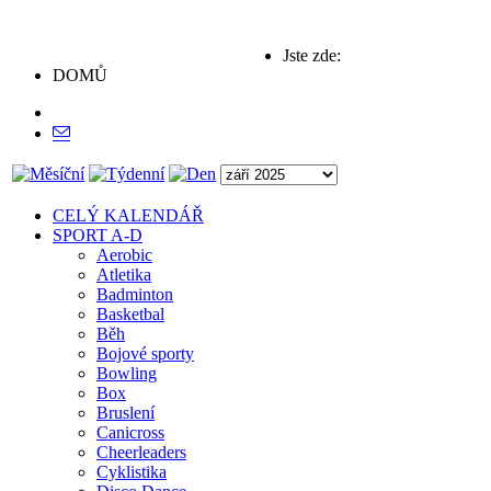
Jste zde:
DOMŮ
CELÝ KALENDÁŘ
SPORT A-D
Aerobic
Atletika
Badminton
Basketbal
Běh
Bojové sporty
Bowling
Box
Bruslení
Canicross
Cheerleaders
Cyklistika