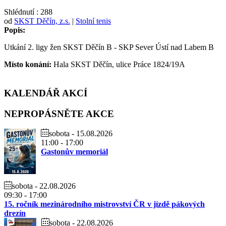
Shlédnutí
: 288
od
SKST Děčín, z.s.
|
Stolní tenis
Popis:
Utkání 2. ligy žen SKST Děčín B - SKP Sever Ústí nad Labem B
Místo konání:
Hala SKST Děčín, ulice Práce 1824/19A
KALENDÁŘ
AKCÍ
NEPROPÁSNĚTE
AKCE
sobota - 15.08.2026
11:00
-
17:00
Gastonův memoriál
sobota - 22.08.2026
09:30
-
17:00
15. ročník mezinárodního mistrovství ČR v jízdě pákových
drezín
sobota - 22.08.2026