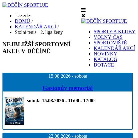
Jste zde:
DOMŮ
KALENDÁŘ AKCÍ
SPORTY A KLUBY
Stolní tenis - 2. liga ženy
VOLNÝ ČAS
SPORTOVIŠTĚ
NEJBLIŽŠÍ
SPORTOVNÍ
KALENDÁŘ AKCÍ
AKCE V DĚČÍNĚ
NOVINKY
KATALOG
DOTACE
15.08.2026 - sobota
Gastonův memoriál
sobota 15.08.2026 - 11:00 - 17:00
22.08.2026 - sobota