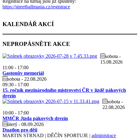
Registrace na turnaj jsou již spuštěny:
https://streetballmania.cz/registrace
KALENDÁŘ
AKCÍ
NEPROPÁSNĚTE
AKCE
sobota -
15.08.2026
11:00
-
17:00
Gastonův memoriál
sobota - 22.08.2026
09:30
-
17:00
15. ročník mezinárodního mistrovství ČR v jízdě pákových
drezín
sobota -
22.08.2026
10:00
-
17:00
MMČR Jízda pákových drezín
úterý - 08.09.2026
Duatlon pro děti
MARTIN STRNAD | DĚČÍN SPORTUJE |
administrace