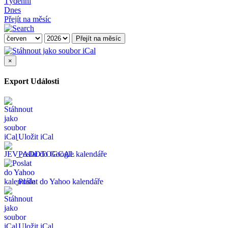
Týdenní
Dnes
Přejít na měsíc
Přejít na měsíc
×
Export Události
Uložit iCal
Poslat do Google kalendáře
Poslat do Yahoo kalendáře
Uložit iCal