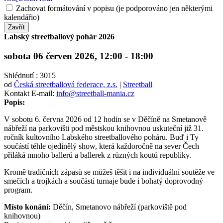
Zachovat formátování v popisu (je podporováno jen některými
kalendářio)
Zavřít
Labský streetballový pohár 2026
sobota 06 červen 2026, 12:00 - 18:00
Shlédnutí
: 3015
od
Česká streetballová federace, z.s.
|
Streetball
Kontakt
E-mail:
info@streetball-mania.cz
Popis:
V sobotu 6. června 2026 od 12 hodin se v Děčíně na Smetanově
nábřeží na parkovišti pod městskou knihovnou uskuteční již 31.
ročník kultovního Labského streetballového poháru. Buď i Ty
součástí téhle ojedinělý show, která každoročně na sever Čech
přiláká mnoho ballerů a ballerek z různých koutů republiky.
Kromě tradičních zápasů se můžeš těšit i na individuální soutěže ve
smečích a trojkách a součástí turnaje bude i bohatý doprovodný
program.
Místo konání:
Děčín, Smetanovo nábřeží (parkoviště pod
knihovnou)