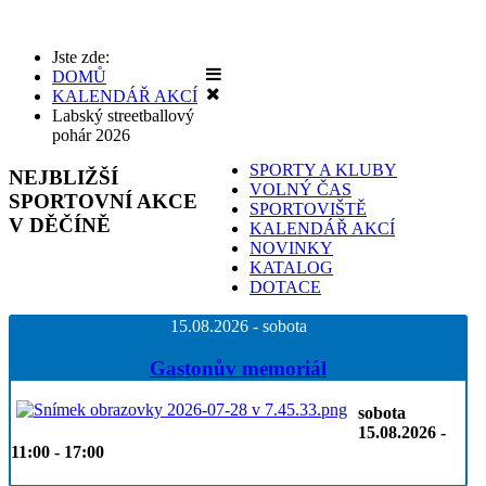
Jste zde:
DOMŮ
KALENDÁŘ AKCÍ
Labský streetballový
pohár 2026
SPORTY A KLUBY
NEJBLIŽŠÍ
VOLNÝ ČAS
SPORTOVNÍ AKCE
SPORTOVIŠTĚ
V DĚČÍNĚ
KALENDÁŘ AKCÍ
NOVINKY
KATALOG
DOTACE
15.08.2026 - sobota
Gastonův memoriál
sobota
15.08.2026 -
11:00 - 17:00