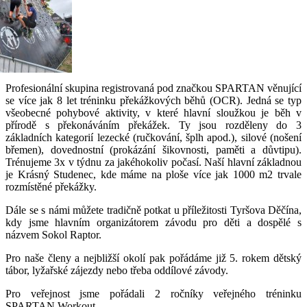
Profesionální skupina registrovaná pod značkou SPARTAN věnující
se více jak 8 let tréninku překážkových běhů (OCR). Jedná se typ
všeobecné pohybové aktivity, v které hlavní sloužkou je běh v
přírodě s překonáváním překážek. Ty jsou rozděleny do 3
základních kategorií lezecké (ručkování, šplh apod.), silové (nošení
břemen), dovednostní (prokázání šikovnosti, paměti a důvtipu).
Trénujeme 3x v týdnu za jakéhokoliv počasí. Naší hlavní základnou
je Krásný Studenec, kde máme na ploše více jak 1000 m2 trvale
rozmístěné překážky.
Dále se s námi můžete tradičně potkat u příležitosti Tyršova Děčína,
kdy jsme hlavním organizátorem závodu pro děti a dospělé s
názvem Sokol Raptor.
Pro naše členy a nejbližší okolí pak pořádáme již 5. rokem dětský
tábor, lyžařské zájezdy nebo třeba oddílové závody.
Pro veřejnost jsme pořádali 2 ročníky veřejného tréninku
SPARTAN Workout