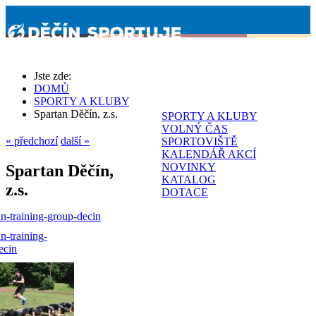
Jste zde:
DOMŮ
SPORTY A KLUBY
Spartan Děčín, z.s.
SPORTY A KLUBY
VOLNÝ ČAS
« předchozí
další »
SPORTOVIŠTĚ
KALENDÁŘ AKCÍ
NOVINKY
Spartan Děčín,
KATALOG
z.s.
DOTACE