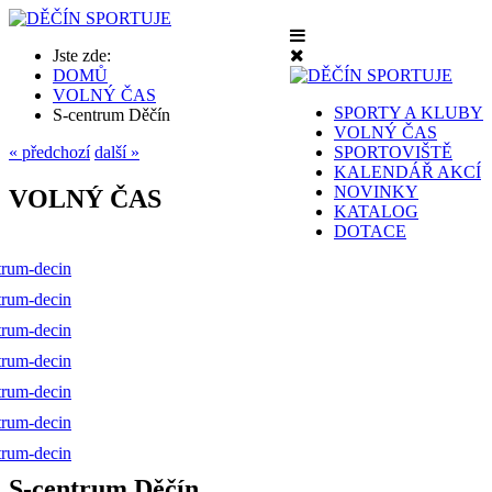
Jste zde:
DOMŮ
VOLNÝ ČAS
SPORTY A KLUBY
S-centrum Děčín
VOLNÝ ČAS
« předchozí
další »
SPORTOVIŠTĚ
KALENDÁŘ AKCÍ
NOVINKY
VOLNÝ ČAS
KATALOG
DOTACE
S-centrum Děčín