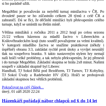
si ho parádně užili.
MegaMini je považován za největší turnaj minižactva v ČR. Po
dvouleté pauze se ho zúčastnilo celkem 28 týmů z celé ČR a
zahraničí. Dá se říci, že děčínští minižáci byli překvapením celého
turnaje, když se umístili na třetím místě.
Většina minižáků z ročníku 2011 a 2012 hrají po celou sezonu
21/22 velkou házenou za mladší žactvo v Libereckém a
Královéhradeckém kraji (tuto soutěž považujeme za velmi kvalitní).
V kategorii mladšího žactva se snažíme praktikovat (někdy i
úspěšně) obranu 3:3, zakládat rychlé proti útoky a vyvíjet neustálý
tlak na soupeřovu branku. S takto nastaveným stylem hry nemají
naši hráči velké problémy, a tak nebylo překvapením, že jej přenesli
i do turnaje MegaMini. Základní skupina se hrála 2x8 minut. Našimi
soupeři v základní skupině byl Liberec
Handball, TJ Sokol Bělá pod Bezdězem, TJ Turnov, TJ Kobylisy,
TJ Sokol Úvaly a Radebeuler HV (DE). Hráči se probojovali
základní skupinou bez větších problémů.
Pokračovat na celý článek...
úterý, 01 září 2020 22:24
Házenkáři pořádají nábor chlapců od 6 do 14 let