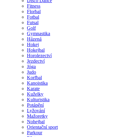
Disco Dance
Fitness
Florbal
Fotbal
Futsal
Golf
Gymnastika
Házená
Hokej
Hokejbal
Horolezectví
Jezdectví
Jóga
Judo
Korfbal
Kanoistika
Karate
Kuželky
Kulturistika
Potápění
Lyžování
Mažoretky
Nohejbal
Orientační sport
Parkour