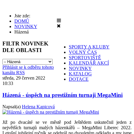
Jste zde:
DOMŮ
NOVINKY
Házená
FILTR
NOVINEK
SPORTY A KLUBY
DLE OBLASTI
VOLNÝ ČAS
SPORTOVIŠTĚ
KALENDÁŘ AKCÍ
Přihlásit se k odběru tohoto
NOVINKY
kanálu RSS
KATALOG
středa, 29 červen 2022
DOTACE
10:33
Házená - úspěch na prestižním turnaji MegaMini
Napsal(a)
Helena Kapicová
Již po dvacáté se ve městě pod Ještědem uskutečnil jeden z
největších turnajů malých házenkářů – MegaMini Liberec 2022.
Letošní jubilejní ročník se odehrál po dvouletém odkladu a my jsme