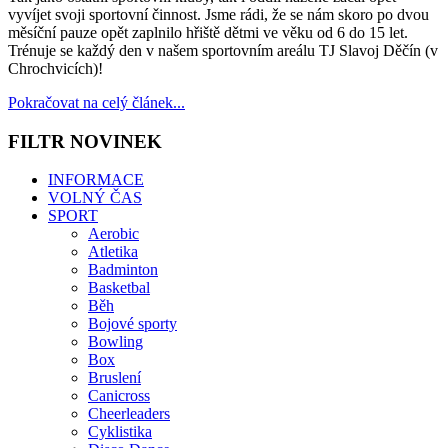
vyvíjet svoji sportovní činnost. Jsme rádi, že se nám skoro po dvou
měsíční pauze opět zaplnilo hřiště dětmi ve věku od 6 do 15 let.
Trénuje se každý den v našem sportovním areálu TJ Slavoj Děčín (v
Chrochvicích)!
Pokračovat na celý článek...
FILTR
NOVINEK
INFORMACE
VOLNÝ ČAS
SPORT
Aerobic
Atletika
Badminton
Basketbal
Běh
Bojové sporty
Bowling
Box
Bruslení
Canicross
Cheerleaders
Cyklistika