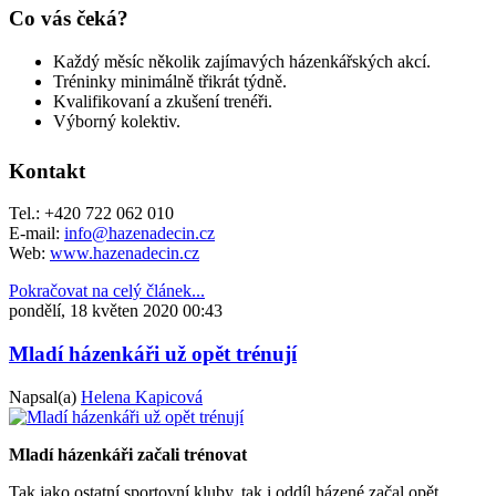
Co vás čeká?
Každý měsíc několik zajímavých házenkářských akcí.
Tréninky minimálně třikrát týdně.
Kvalifikovaní a zkušení trenéři.
Výborný kolektiv.
Kontakt
Tel.: +420 722 062 010
E-mail:
info@hazenadecin.cz
Web:
www.hazenadecin.cz
Pokračovat na celý článek...
pondělí, 18 květen 2020 00:43
Mladí házenkáři už opět trénují
Napsal(a)
Helena Kapicová
Mladí házenkáři začali trénovat
Tak jako ostatní sportovní kluby, tak i oddíl házené začal opět