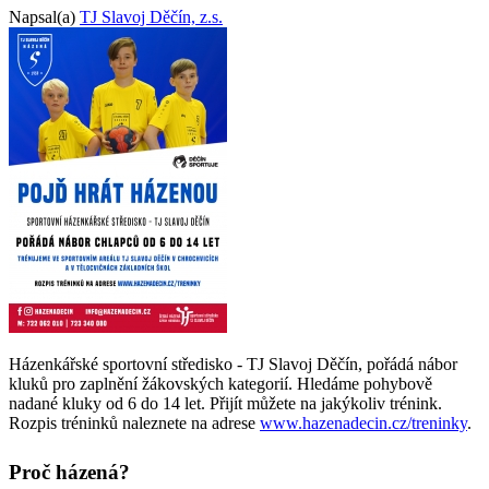
Napsal(a)
TJ Slavoj Děčín, z.s.
Házenkářské sportovní středisko - TJ Slavoj Děčín, pořádá nábor
kluků pro zaplnění žákovských kategorií.
Hledáme pohybově
nadané kluky od 6 do 14 let. Přijít můžete na jakýkoliv trénink.
Rozpis tréninků naleznete na adrese
www.hazenadecin.cz/treninky
.
Proč házená?