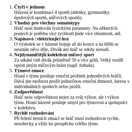
Čtyři v jednom
Házená je kombinací 4 sportů (atletiky, gymnastiky,
úpolových sportů, míčových sportů).
Vhodný pro všechny somatotypy
Hráč není limitován fyzickými parametry. Na některých
postech je potřeba více rychlosti jinde více obratnosti, atd.
Napínavá / elektrizující hra
O výsledek se v házené bojuje až do konce a na hřišti se
neustále něco děje. Divák ani hráč se nikdy nenudí.
Nejdynamičtější kolektivní míčový sport
Za utkání vidí divák průměrně 50 a více gólů. Velký rozdíl
oproti jiným míčovým hrám (např. fotbalu).
Týmové emoce
Hraní v týmu posiluje emoční prožitek jednotlivých hráčů.
Dává jim možnost prožít jedinečnou emoční dimenzi, kterou v
individuálních sportech nelze prožít.
Zodpovědnost
Hráč nese odpovědnost nejen za svůj výkon, ale i výkon
týmu. Hraní házené posiluje smysl pro týmovost a spolupráci
v kolektivu.
Rychlé rozhodování
Při řešení herních situací se hráč musí rozhodovat rychle,
nesobecky a vždy ku prospěchu celého týmu.