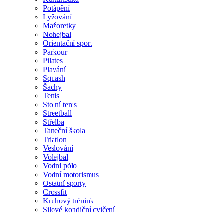
Potápění
Lyžování
Mažoretky
Nohejbal
Orientační sport
Parkour
Pilates
Plavání
Squash
Šachy
Tenis
Stolní tenis
Streetball
Střelba
Taneční škola
Triatlon
Veslování
Volejbal
Vodní pólo
Vodní motorismus
Ostatní sporty
Crossfit
Kruhový trénink
Silové kondiční cvičení