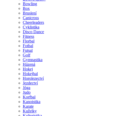
Bowling
Box
Bruslení
Canicross
Cheerleaders
Cyklistika
Disco Dance
Fitness
Florbal
Fotbal
Futsal
Golf
Gymnastika
Házená
Hokej
Hokejbal
Horolezectví
Jezdectví
Jóga
Judo
Korfbal
Kanoistika
Karate
Kuželky
Kulturistika