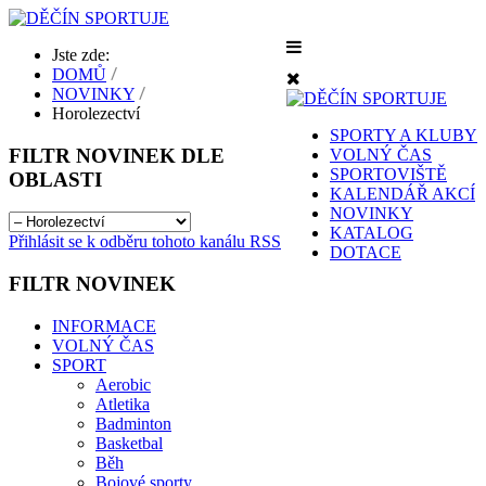
Jste zde:
DOMŮ
NOVINKY
Horolezectví
SPORTY A KLUBY
FILTR
NOVINEK DLE
VOLNÝ ČAS
SPORTOVIŠTĚ
OBLASTI
KALENDÁŘ AKCÍ
NOVINKY
KATALOG
Přihlásit se k odběru tohoto kanálu RSS
DOTACE
FILTR
NOVINEK
INFORMACE
VOLNÝ ČAS
SPORT
Aerobic
Atletika
Badminton
Basketbal
Běh
Bojové sporty