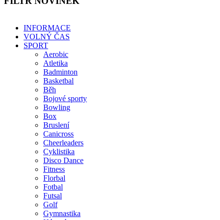
FILTR
NOVINEK
INFORMACE
VOLNÝ ČAS
SPORT
Aerobic
Atletika
Badminton
Basketbal
Běh
Bojové sporty
Bowling
Box
Bruslení
Canicross
Cheerleaders
Cyklistika
Disco Dance
Fitness
Florbal
Fotbal
Futsal
Golf
Gymnastika