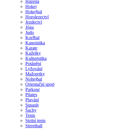
Házená
Hokej
Hokejbal
Horolezectví
Jezdectví
Jóga
Judo
Korfbal
Kanoistika
Karate
Kuželky
Kulturistika
Potápění
Lyžování
Mažoretky
Nohejbal
Orientační sport
Parkour
Pilates
Plavání
Squash
Šachy
Tenis
Stolní tenis
Streetball