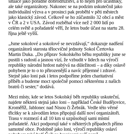
situace jako pořádné dobrodružství, a to nejen pro účastníky,
ale také organizátory. Nakonec se na podzim uskutečnil jako
individuální výzva a v prosinci pak proběhl v pěti městech
jako klasický závod. Celkově se ho zúčastnilo 32 obcí a měst
v ČR a 2 v USA. Závod rozběhal více než 2 000 lidí po
celém světě a pořadatelé věří, že letos bude účast na startu 28.
října ještě vyšší.
„Jsme sokolové a sokolové se nevzdávají,“ dokazuje nadšení
organizátorů starosta tělocvičné jednoty Sokol Čertovka
Martin Duka. „Do příprav Sokolského běhu republiky jsme se
pustili s radostí a jasnou vizí, že vzbudit v lidech na výročí
republiky národní hrdost nabývá na důležitosti – a díky oslavě
pohybem je to o to přirozenější a navíc příjemné i zdravé.
Stejně jako loni pak i letos podpoříme jeden charitativní
příběh a budeme moct společně pomoci některému z našich
bratrů či sester,“ dodává.
Mezi místy, kde se letos Sokolský běh republiky uskuteční,
najdete některá stejná jako loni – například České Budějovice,
Kroměříž, Jablonec nad Nisou či Žebrák. Vedle této věrné
třicítky se k závodům letos připojují další noví organizátoři.
Trasu v rozmezí 4 až 10 km si uzpůsobují sami místní
pořadatelé. Akci podporují také v některých případech přímo
samotné obce. Podobně jako loni, výročí republiky oslaví