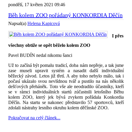
pondělí, 17 květen 2021 09:46
Běh kolem ZOO pořádaný KONKORDIA Děčín
Napsal(a)
Helena Kapicová
I přes
všechny obtíže se opět běželo kolem ZOO
Pavel BUDÍN nedal nikomu šanci
Už to začíná být pomalu tradicí, doba nám nepřeje, a tak jsme
zase museli upravit systém a nasadit další individuální
běžecký závod. Letos již třetí. A aby toho nebylo málo, tak i
počasí ukázalo svou nevlídnou tvář a pustilo na nás několik
dešťových přeháněk. Toto vše ale neodradilo účastníky, kteří
se v rámci individuálních startů zúčastnili letošního Běhu
kolem ZOO, který jek bývá zvykem pořádala Konkordia
Děčín. Na startu se nakonec představilo 57 sportovců, kteří
zdolali nástrahy lesního okruhu kolem děčínské ZOO.
Pokračovat na celý článek...