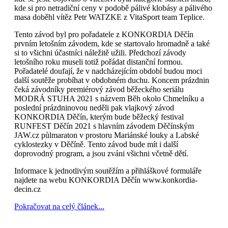
kde si pro netradiční ceny v podobě pálivé klobásy a pálivého
masa doběhl vítěz Petr WATZKE z VitaSport team Teplice.
Tento závod byl pro pořadatele z KONKORDIA Děčín
prvním letošním závodem, kde se startovalo hromadně a také
si to všichni účastníci náležitě užili. Předchozí závody
letošního roku museli totiž pořádat distanční formou.
Pořadatelé doufají, že v nadcházejícím období budou moci
další soutěže probíhat v obdobném duchu. Koncem prázdnin
čeká závodníky premiérový závod běžeckého seriálu
MODRÁ STUHA 2021 s názvem Běh okolo Chmelníku a
poslední prázdninovou neděli pak vlajkový závod
KONKORDIA Děčín, kterým bude běžecký festival
RUNFEST Děčín 2021 s hlavním závodem Děčínským
JAW.cz půlmaraton v prostoru Mariánské louky a Labské
cyklostezky v Děčíně. Tento závod bude mít i další
doprovodný program, a jsou zváni všichni včetně dětí.
Informace k jednotlivým soutěžím a přihláškové formuláře
najdete na webu KONKORDIA Děčín www.konkordia-
decin.cz
Pokračovat na celý článek...