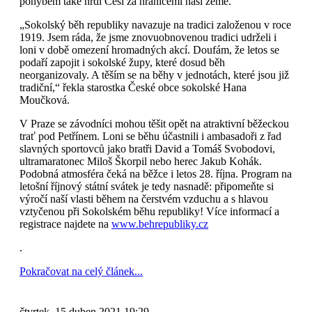
pohybem také hrdí Češi za hranicemi naší země.
„Sokolský běh republiky navazuje na tradici založenou v roce
1919. Jsem ráda, že jsme znovuobnovenou tradici udrželi i
loni v době omezení hromadných akcí. Doufám, že letos se
podaří zapojit i sokolské župy, které dosud běh
neorganizovaly. A těším se na běhy v jednotách, které jsou již
tradiční,“ řekla starostka České obce sokolské Hana
Moučková.
V Praze se závodníci mohou těšit opět na atraktivní běžeckou
trať pod Petřínem. Loni se běhu účastnili i ambasadoři z řad
slavných sportovců jako bratři David a Tomáš Svobodovi,
ultramaratonec Miloš Škorpil nebo herec Jakub Kohák.
Podobná atmosféra čeká na běžce i letos 28. října. Program na
letošní říjnový státní svátek je tedy nasnadě: připomeňte si
výročí naší vlasti během na čerstvém vzduchu a s hlavou
vztyčenou při Sokolském běhu republiky! Více informací a
registrace najdete na
www.behrepubliky.cz
.
Pokračovat na celý článek...
čtvrtek, 15 duben 2021 19:29