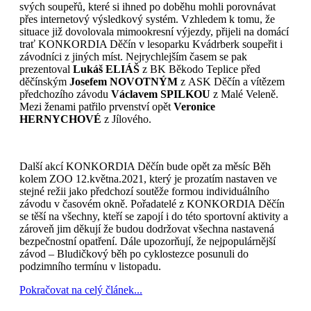
svých soupeřů, které si ihned po doběhu mohli porovnávat
přes internetový výsledkový systém. Vzhledem k tomu, že
situace již dovolovala mimookresní výjezdy, přijeli na domácí
trať KONKORDIA Děčín v lesoparku Kvádrberk soupeřit i
závodníci z jiných míst. Nejrychlejším časem se pak
prezentoval
Lukáš ELIÁŠ
z BK Běkodo Teplice před
děčínským
Josefem NOVOTNÝM
z ASK Děčín a vítězem
předchozího závodu
Václavem SPILKOU
z Malé Veleně.
Mezi ženami patřilo prvenství opět
Veronice
HERNYCHOVÉ
z Jílového.
Další akcí KONKORDIA Děčín bude opět za měsíc Běh
kolem ZOO 12.května.2021, který je prozatím nastaven ve
stejné režii jako předchozí soutěže formou individuálního
závodu v časovém okně. Pořadatelé z KONKORDIA Děčín
se těší na všechny, kteří se zapojí i do této sportovní aktivity a
zároveň jim děkují že budou dodržovat všechna nastavená
bezpečnostní opatření. Dále upozorňují, že nejpopulárnější
závod – Bludičkový běh po cyklostezce posunuli do
podzimního termínu v listopadu.
Pokračovat na celý článek...