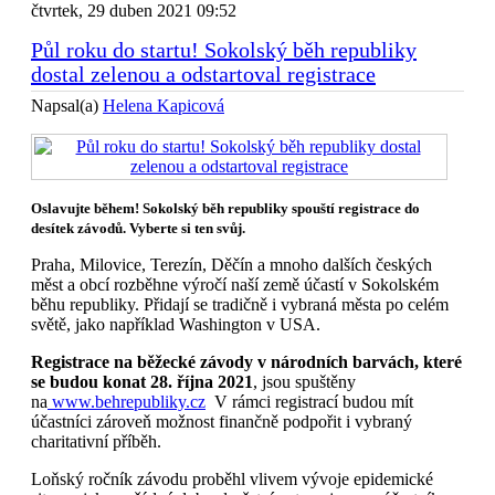
čtvrtek, 29 duben 2021 09:52
Půl roku do startu! Sokolský běh republiky
dostal zelenou a odstartoval registrace
Napsal(a)
Helena Kapicová
Oslavujte během! Sokolský běh republiky spouští registrace do
desítek závodů. Vyberte si ten svůj.
Praha, Milovice, Terezín, Děčín a mnoho dalších českých
měst a obcí rozběhne výročí naší země účastí v Sokolském
běhu republiky. Přidají se tradičně i vybraná města po celém
světě, jako například Washington v USA.
Registrace na běžecké závody v národních barvách, které
se budou konat 28. října 2021
, jsou spuštěny
na
www.behrepubliky.cz
V rámci registrací budou mít
účastníci zároveň možnost finančně podpořit i vybraný
charitativní příběh.
Loňský ročník závodu proběhl vlivem vývoje epidemické