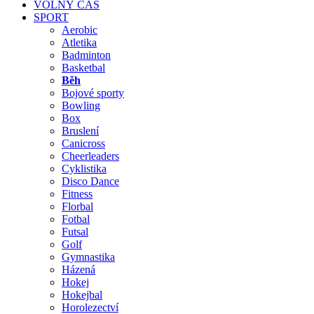
VOLNÝ ČAS
SPORT
Aerobic
Atletika
Badminton
Basketbal
Běh
Bojové sporty
Bowling
Box
Bruslení
Canicross
Cheerleaders
Cyklistika
Disco Dance
Fitness
Florbal
Fotbal
Futsal
Golf
Gymnastika
Házená
Hokej
Hokejbal
Horolezectví