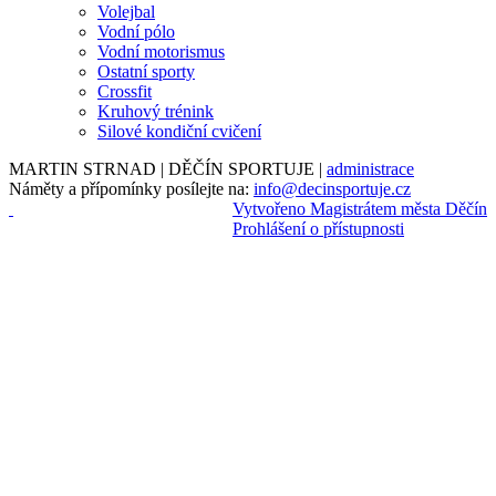
Volejbal
Vodní pólo
Vodní motorismus
Ostatní sporty
Crossfit
Kruhový trénink
Silové kondiční cvičení
MARTIN STRNAD | DĚČÍN SPORTUJE |
administrace
Náměty a přípomínky posílejte na:
info@decinsportuje.cz
Vytvořeno Magistrátem města Děčín
Prohlášení o přístupnosti