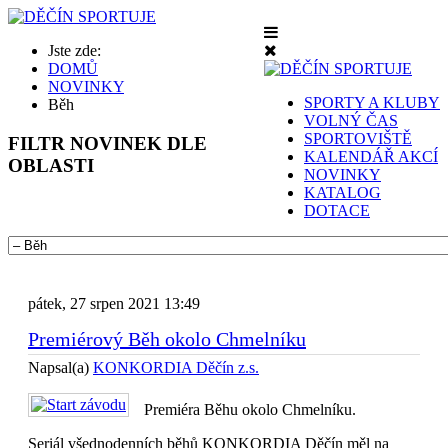
Jste zde:
DOMŮ
NOVINKY
SPORTY A KLUBY
Běh
VOLNÝ ČAS
SPORTOVIŠTĚ
FILTR
NOVINEK DLE
KALENDÁŘ AKCÍ
OBLASTI
NOVINKY
KATALOG
DOTACE
pátek, 27 srpen 2021 13:49
Premiérový Běh okolo Chmelníku
Napsal(a)
KONKORDIA Děčín z.s.
Premiéra Běhu okolo Chmelníku.
Seriál všednodenních běhů KONKORDIA Děčín měl na