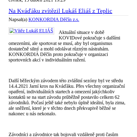
Na Kváďáku zvítězil Lukáš Eliáš z Teplic
Napsal(a)
KONKORDIA Děčín z.s.
Aktuální situace v době
KOVIDové pokračuje s dalšími
omezeními, ale sportovat se musí, aby byl organismus
dostatečně silný a mohl odolávat různým nástrahám.
KONKORDIA Děčín proto pokračuje v organizaci
sportovních akcí v individuálním ražení.
Další běžeckým závodem této zvláštní sezóny byl ve středu
14.4.2021 Jarní kros na Kváďáku. Přes všechny organizační
opatření, individuálních startech a omezení jakýchkoliv
kontaktů se na start závodu průběžně postavilo celkem 62
závodníků. Počasí ještě také nebylo úplně ideální, byla zima,
ale sněžení, které je v těchto dnech překvapivě běžné se
nakonec u nás nekonalo.
Závodníci a závodnice tak bojovali vzdáleně proti časům