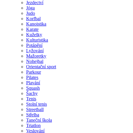
Jezdectví
Jóga
Judo
Korfbal
Kanoistika
Karate
Kuželky
Kulturistika
Potápění
Lyžování
Mažoretky
Nohejbal
Orientační sport
Parkour
Pilates
Plavání
Squash
Šachy
Tenis
Stolní tenis
Streetball
Střelba
Taneční škola
Triatlon
Veslování