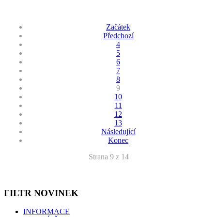
Začátek
Předchozí
4
5
6
7
8
9
10
11
12
13
Následující
Konec
Strana 9 z 14
FILTR
NOVINEK
INFORMACE