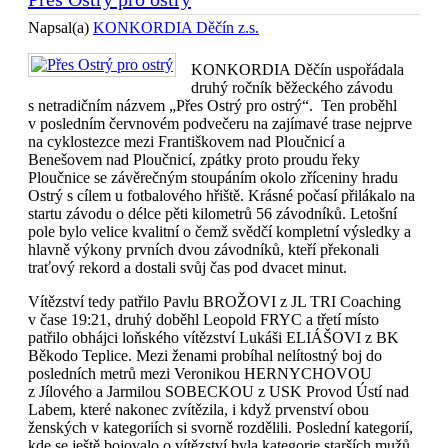
Napsal(a)
KONKORDIA Děčín z.s.
KONKORDIA Děčín uspořádala
druhý ročník běžeckého závodu
s netradičním názvem „Přes Ostrý pro ostrý“. Ten proběhl
v posledním červnovém podvečeru na zajímavé trase nejprve
na cyklostezce mezi Františkovem nad Ploučnicí a
Benešovem nad Ploučnicí, zpátky proto proudu řeky
Ploučnice se závěrečným stoupáním okolo zříceniny hradu
Ostrý s cílem u fotbalového hřiště. Krásné počasí přilákalo na
startu závodu o délce pěti kilometrů 56 závodníků. Letošní
pole bylo velice kvalitní o čemž svědčí kompletní výsledky a
hlavně výkony prvních dvou závodníků, kteří překonali
traťový rekord a dostali svůj čas pod dvacet minut.
Vítězství tedy patřilo Pavlu BROŽOVI z JL TRI Coaching
v čase 19:21, druhý doběhl Leopold FRYC a třetí místo
patřilo obhájci loňského vítězství Lukáši ELIÁŠOVI z BK
Běkodo Teplice. Mezi ženami probíhal nelítostný boj do
posledních metrů mezi Veronikou HERNYCHOVOU
z Jílového a Jarmilou SOBECKOU z USK Provod Ústí nad
Labem, které nakonec zvítězila, i když prvenství obou
ženských v kategoriích si svorně rozdělili. Poslední kategorií,
kde se ještě bojovalo o vítězství byla kategorie starších mužů,