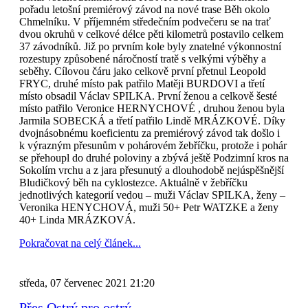
pořadu letošní premiérový závod na nové trase Běh okolo
Chmelníku. V příjemném středečním podvečeru se na trať
dvou okruhů v celkové délce pěti kilometrů postavilo celkem
37 závodníků. Již po prvním kole byly znatelné výkonnostní
rozestupy způsobené náročností tratě s velkými výběhy a
seběhy. Cílovou čáru jako celkově první přetnul Leopold
FRYC, druhé místo pak patřilo Matěji BURDOVI a třetí
místo obsadil Václav SPILKA. První ženou a celkově šesté
místo patřilo Veronice HERNYCHOVÉ , druhou ženou byla
Jarmila SOBECKÁ a třetí patřilo Lindě MRÁZKOVÉ. Díky
dvojnásobnému koeficientu za premiérový závod tak došlo i
k výrazným přesunům v pohárovém žebříčku, protože i pohár
se přehoupl do druhé poloviny a zbývá ještě Podzimní kros na
Sokolím vrchu a z jara přesunutý a dlouhodobě nejúspěšnější
Bludičkový běh na cyklostezce. Aktuálně v žebříčku
jednotlivých kategorií vedou – muži Václav SPILKA, ženy –
Veronika HENYCHOVÁ, muži 50+ Petr WATZKE a ženy
40+ Linda MRÁZKOVÁ.
Pokračovat na celý článek...
středa, 07 červenec 2021 21:20
Přes Ostrý pro ostrý